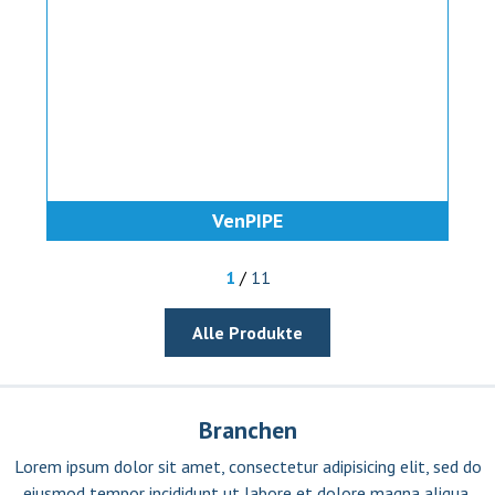
VenPIPE
1
/
11
Alle Produkte
Branchen
Lorem ipsum dolor sit amet, consectetur adipisicing elit, sed do
eiusmod tempor incididunt ut labore et dolore magna aliqua.