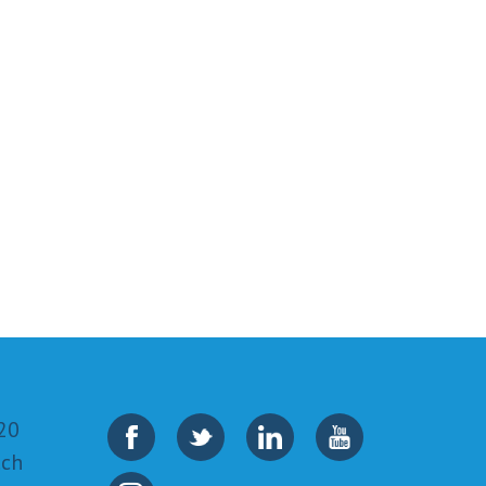
20
.ch