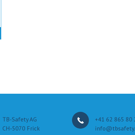
TB-Safety AG
+41 62 865 80 
CH-5070 Frick
info@tbsafety